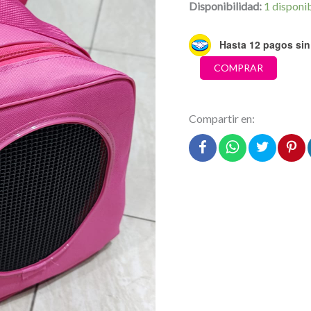
Disponibilidad:
1 disponi
Hasta 12 pagos sin 
Bolso
COMPRAR
transportador
cordura
Fucsia
Compartir en:
cantidad