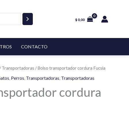
$
0,00
TROS
CONTACTO
/
Transportadoras
/ Bolso transportador cordura Fucsia
atos
,
Perros
,
Transportadoras
,
Transportadoras
nsportador cordura