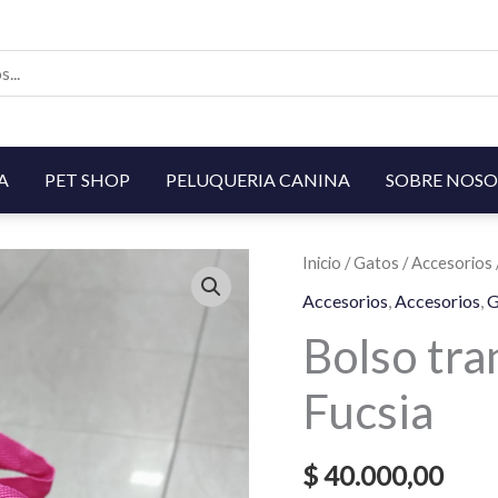
A
PET SHOP
PELUQUERIA CANINA
SOBRE NOSO
Inicio
/
Gatos
/
Accesorios
Accesorios
,
Accesorios
,
G
Bolso tra
Fucsia
$
40.000,00