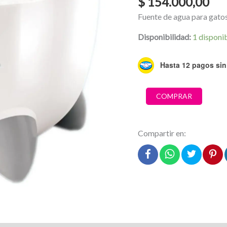
$
154.000,00
Fuente de agua para gatos 
Disponibilidad:
1 disponi
Hasta 12 pagos sin 
Fuente
COMPRAR
de
agua
para
Compartir en:
gatos
Catit
Pixi
blanca
cantidad