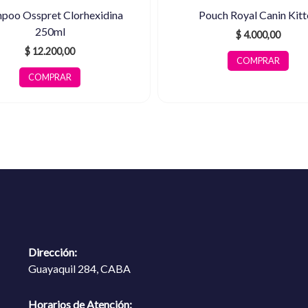
poo Osspret Clorhexidina
Pouch Royal Canin Kitt
250ml
$
4.000,00
$
12.200,00
COMPRAR
COMPRAR
Dirección:
Guayaquil 284, CABA
Horarios de Atención: