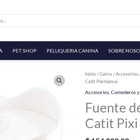
A
PET SHOP
PELUQUERIA CANINA
SOBRE NOSO
Inicio
/
Gatos
/
Accesorios
Catit Pixi blanca
Accesorios
,
Comederos y
Fuente de
Catit Pixi