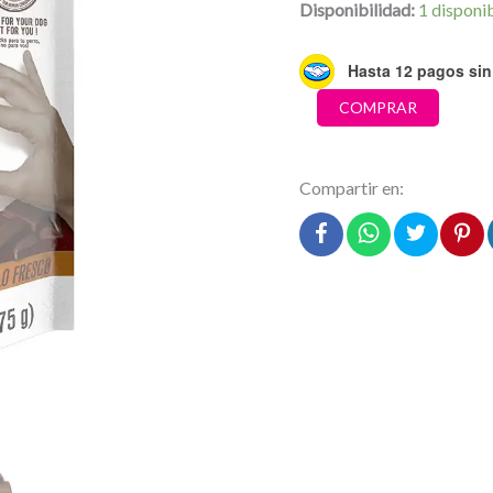
Disponibilidad:
1 disponi
Hasta 12 pagos sin 
Mon
COMPRAR
Ami
Snack
saludable
Compartir en:
Trainee
75g
cantidad