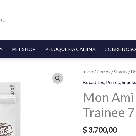
A
PET SHOP
PELUQUERIA CANINA
SOBRE NOSO
Inicio
/
Perros
/
Snacks
/
Bo
Bocaditos
,
Perros
,
Snack
Mon Ami 
Trainee 
$
3.700,00