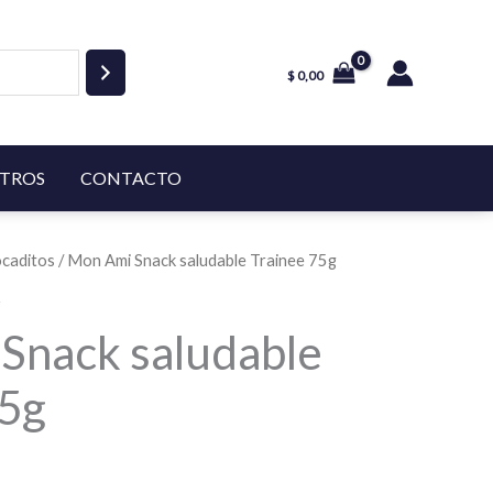
$
0,00
TROS
CONTACTO
caditos
/ Mon Ami Snack saludable Trainee 75g
s
Snack saludable
75g