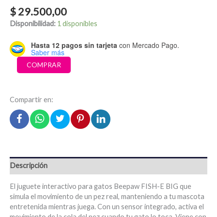
$
29.500,00
Disponibilidad:
1 disponibles
Hasta 12 pagos sin tarjeta
con Mercado Pago.
Saber más
Pez
COMPRAR
interactivo
grande
-
Compartir en:
Fish-
e
big
Beepaw
cantidad
Descripción
El juguete interactivo para gatos Beepaw FISH-E BIG que
simula el movimiento de un pez real, manteniendo a tu mascota
entretenida mientras juega. Con un sensor integrado, activa el
movimiento de la cola del pez cuando tu gato lo toca. Viene con