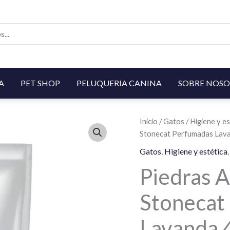
A
PET SHOP
PELUQUERIA CANINA
SOBRE NOSO
Inicio
/
Gatos
/
Higiene y es
Stonecat Perfumadas Lav
Gatos
,
Higiene y estética
Piedras A
Stonecat
Lavanda 