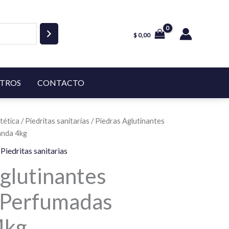
$
0,00
TROS
CONTACTO
tética
/
Piedritas sanitarias
/ Piedras Aglutinantes
anda 4kg
,
Piedritas sanitarias
glutinantes
 Perfumadas
4kg